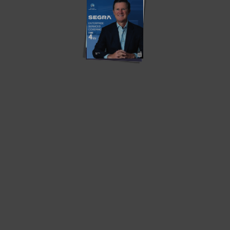
H
d
Pa
To
Oc
B
H
Ja
Oc
h
S
En
R
T
Ro